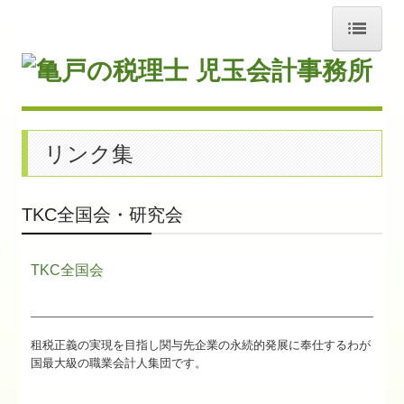
ホーム
事務所紹介
リンク集
交通案内
業務案内
TKC全国会・研究会
料金について
リンク集
TKC全国会
お問合せ
租税正義の実現を目指し関与先企業の永続的発展に奉仕するわが
FX4クラウド
国最大級の職業会計人集団です。
補助金・助成金・融資情報